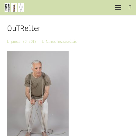
OuTReiter
január 30, 2018
Nincs hozzászólás